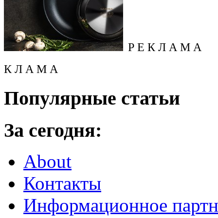
Р Е К Л А М А
К Л А М А
Популярные статьи
За сегодня:
About
Контакты
Информационное партн