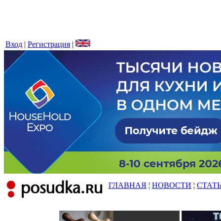
Вход
|
Регистрация
|
ГЛАВНАЯ
¦
НОВОСТИ
¦
СТАТ