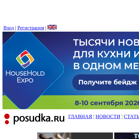
Вход
|
Регистрация
|
ГЛАВНАЯ
¦
НОВОСТИ
¦
СТАТ