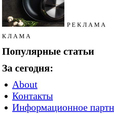
Р Е К Л А М А
К Л А М А
Популярные статьи
За сегодня:
About
Контакты
Информационное партн