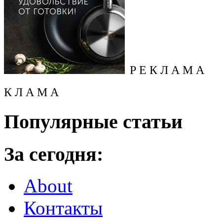
Р Е К Л А М А
К Л А М А
Популярные статьи
За сегодня:
About
Контакты