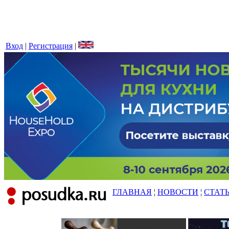
Вход
|
Регистрация
|
ГЛАВНАЯ
¦
НОВОСТИ
¦
СТАТ