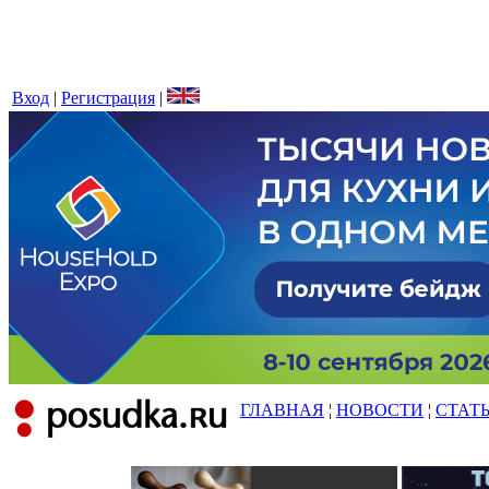
Вход
|
Регистрация
|
ГЛАВНАЯ
¦
НОВОСТИ
¦
СТАТ