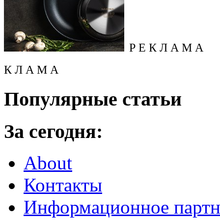
Р Е К Л А М А
К Л А М А
Популярные статьи
За сегодня:
About
Контакты
Информационное партн