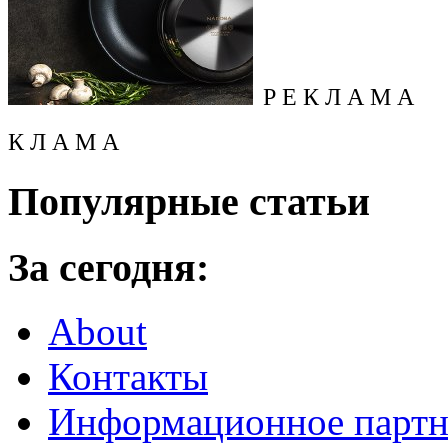
Р Е К Л А М А
К Л А М А
Популярные статьи
За сегодня:
About
Контакты
Информационное партн