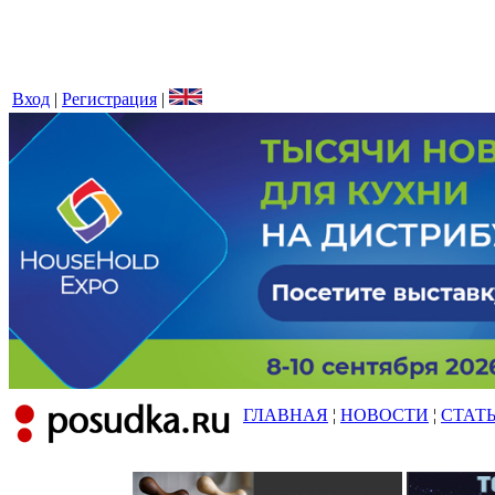
Вход
|
Регистрация
|
ГЛАВНАЯ
¦
НОВОСТИ
¦
СТАТ