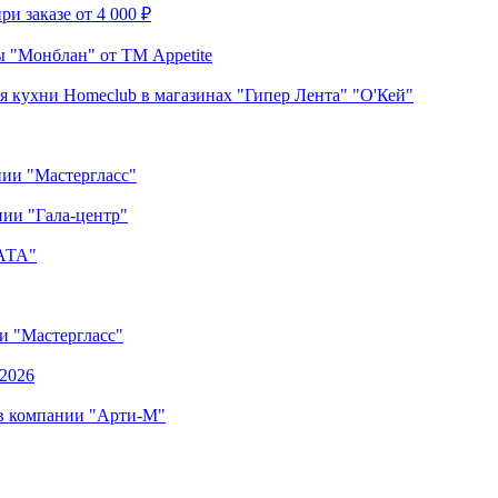
и заказе от 4 000 ₽
 "Монблан" от ТМ Appetite
я кухни Homeclub в магазинах "Гипер Лента" "О'Кей"
нии "Мастергласс"
ии "Гала-центр"
"АТА"
ии "Мастергласс"
.2026
 в компании "Арти-М"