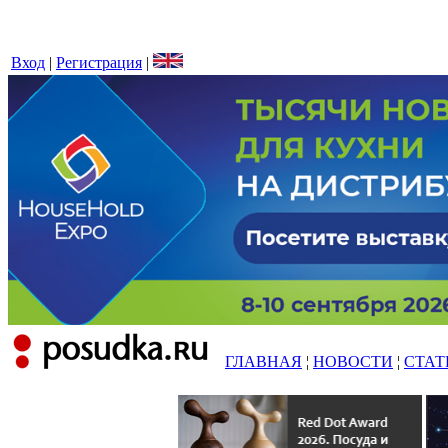
Вход
|
Регистрация
|
ГЛАВНАЯ
¦
НОВОСТИ
¦
СТАТ