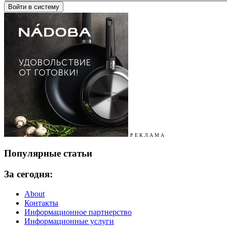
Р Е К Л А М А
Популярные статьи
За сегодня:
About
Контакты
Информационное партнерство
Информационные услуги