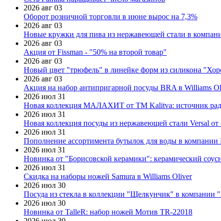
2026 авг 03
Оборот розничной торговли в июне вырос на 7,3%
2026 авг 03
Новые кружки для пива из нержавеющей стали в компан
2026 авг 03
Акция от Fissman - "50% на второй товар"
2026 авг 03
Новый цвет "трюфель" в линейке форм из силикона "Хор
2026 авг 03
Акция на набор антипригарной посуды BRA в Williams Ol
2026 июл 31
Новая коллекция МАЛАХИТ от ТМ Kalitva: источник радо
2026 июл 31
Новая коллекция посуды из нержавеющей стали Versal от 
2026 июл 31
Пополнение ассортимента бутылок для воды в компании E
2026 июл 31
Новинка от "Борисовской керамики": керамический соус
2026 июл 31
Скидка на наборы ножей Samura в Williams Oliver
2026 июл 30
Посуда из стекла в коллекции "Щелкунчик" в компании 
2026 июл 30
Новинка от TalleR: набор ножей Мотив TR-22018
2026 июл 30