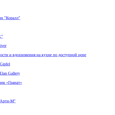
ии "Коралл"
с"
iver
сти и вдохновения на кухне по доступной цене
Gipfel
lan Gallery
ник «Гранат»
"Арти-М"