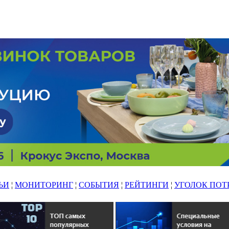
ЬИ
¦
МОНИТОРИНГ
¦
СОБЫТИЯ
¦
РЕЙТИНГИ
¦
УГОЛОК ПОТ