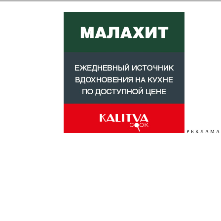
Р Е К Л А М А