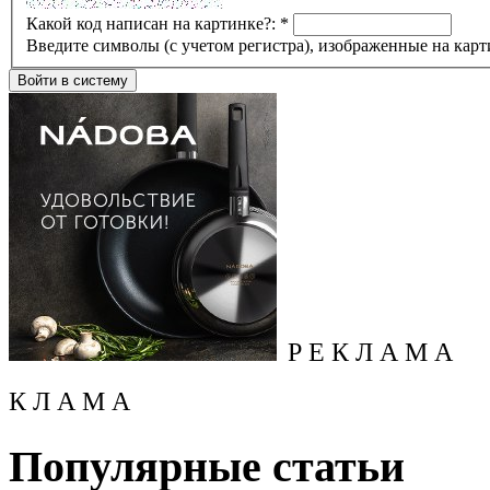
Какой код написан на картинке?:
*
Введите символы (с учетом регистра), изображенные на карт
Р Е К Л А М А
К Л А М А
Популярные статьи