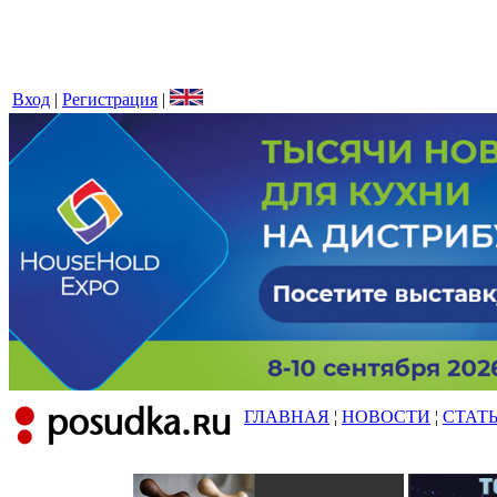
Вход
|
Регистрация
|
ГЛАВНАЯ
¦
НОВОСТИ
¦
СТАТ