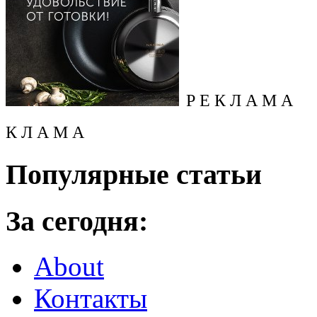
Р Е К Л А М А
К Л А М А
Популярные статьи
За сегодня:
About
Контакты