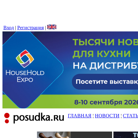
Вход
|
Регистрация
|
ГЛАВНАЯ
¦
НОВОСТИ
¦
СТАТ