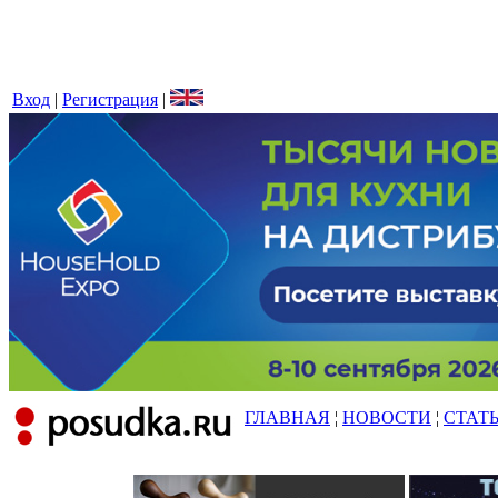
Вход
|
Регистрация
|
ГЛАВНАЯ
¦
НОВОСТИ
¦
СТАТ