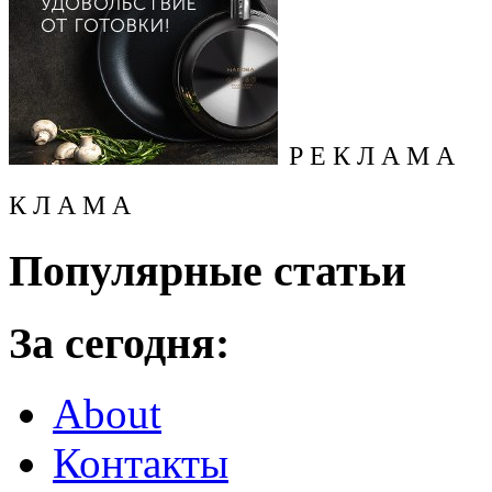
Р Е К Л А М А
К Л А М А
Популярные статьи
За сегодня:
About
Контакты