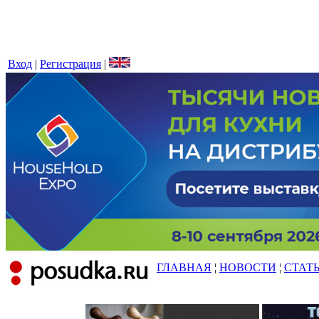
Вход
|
Регистрация
|
ГЛАВНАЯ
¦
НОВОСТИ
¦
СТАТ