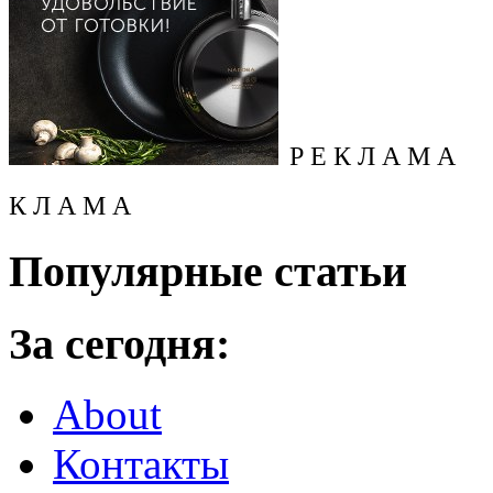
Р Е К Л А М А
К Л А М А
Популярные статьи
За сегодня:
About
Контакты