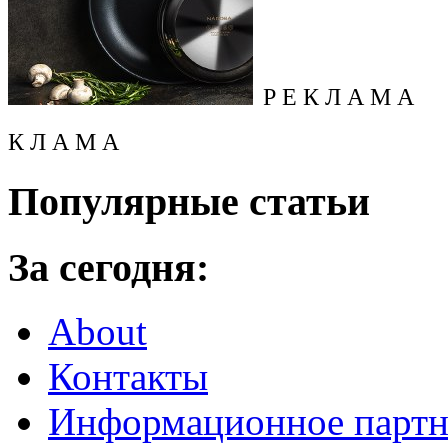
Р Е К Л А М А
К Л А М А
Популярные статьи
За сегодня:
About
Контакты
Информационное партн