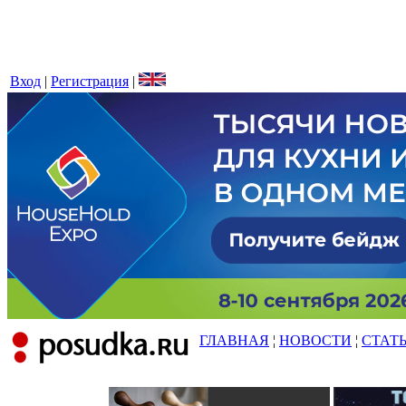
Вход
|
Регистрация
|
ГЛАВНАЯ
¦
НОВОСТИ
¦
СТАТ