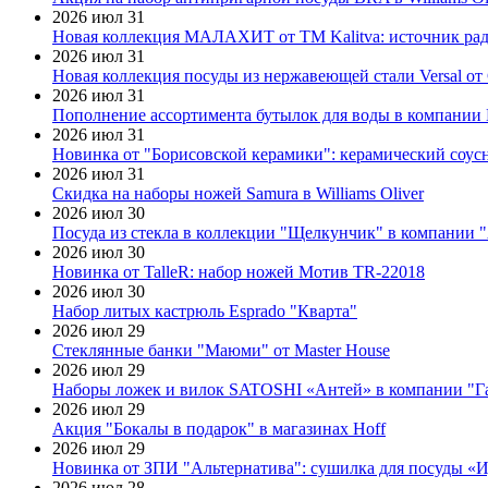
2026 июл 31
Новая коллекция МАЛАХИТ от ТМ Kalitva: источник радо
2026 июл 31
Новая коллекция посуды из нержавеющей стали Versal от 
2026 июл 31
Пополнение ассортимента бутылок для воды в компании E
2026 июл 31
Новинка от "Борисовской керамики": керамический соус
2026 июл 31
Скидка на наборы ножей Samura в Williams Oliver
2026 июл 30
Посуда из стекла в коллекции "Щелкунчик" в компании 
2026 июл 30
Новинка от TalleR: набор ножей Мотив TR-22018
2026 июл 30
Набор литых кастрюль Esprado "Кварта"
2026 июл 29
Стеклянные банки "Маюми" от Master House
2026 июл 29
Наборы ложек и вилок SATOSHI «Антей» в компании "Г
2026 июл 29
Акция "Бокалы в подарок" в магазинах Hoff
2026 июл 29
Новинка от ЗПИ "Альтернатива": сушилка для посуды «
2026 июл 28