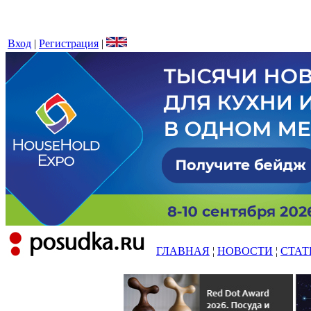
Вход
|
Регистрация
|
ГЛАВНАЯ
¦
НОВОСТИ
¦
СТАТ