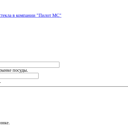
стекла в компании "Пилот МС"
 рынке посуды.
.
инке.