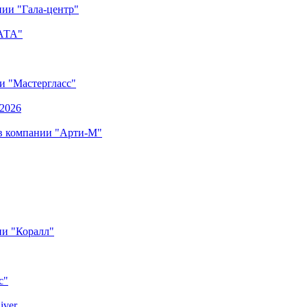
ии "Гала-центр"
"АТА"
ии "Мастергласс"
.2026
 в компании "Арти-М"
ии "Коралл"
с"
iver