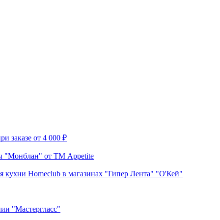
и заказе от 4 000 ₽
 "Монблан" от ТМ Appetite
я кухни Homeclub в магазинах "Гипер Лента" "О'Кей"
нии "Мастергласс"