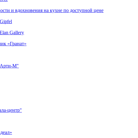
сти и вдохновения на кухне по доступной цене
Gipfel
lan Gallery
ник «Гранат»
"Арти-М"
ала-центр"
Идеал»