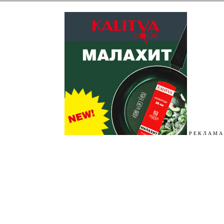
Р Е К Л А М А