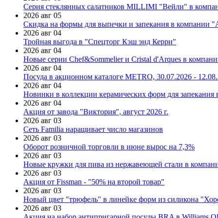
Серия стеклянных салатников MILLIMI "Вейли" в компан
2026 авг 05
Скидка на формы для выпечки и запекания в компании 
2026 авг 04
Тройная выгода в "Спецторг Кэш энд Керри"
2026 авг 04
Новые серии Chef&Sommelier и Cristal d'Arques в компан
2026 авг 04
Посуда в акционном каталоге METRO, 30.07.2026 - 12.08
2026 авг 04
Новинки в коллекции керамических форм для запекания
2026 авг 04
Акция от завода "Виктория", август 2026 г.
2026 авг 03
Сеть Familia наращивает число магазинов
2026 авг 03
Оборот розничной торговли в июне вырос на 7,3%
2026 авг 03
Новые кружки для пива из нержавеющей стали в компан
2026 авг 03
Акция от Fissman - "50% на второй товар"
2026 авг 03
Новый цвет "трюфель" в линейке форм из силикона "Хор
2026 авг 03
Акция на набор антипригарной посуды BRA в Williams Ol