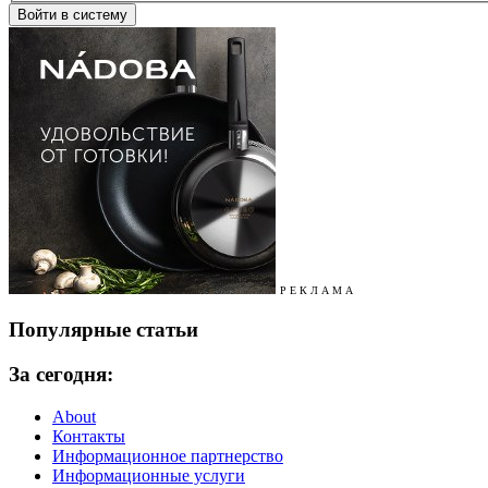
Р Е К Л А М А
Популярные статьи
За сегодня:
About
Контакты
Информационное партнерство
Информационные услуги