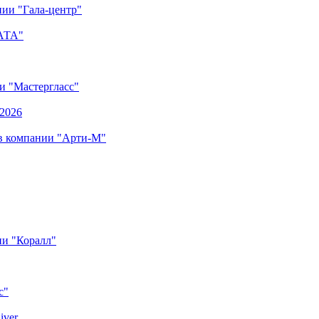
ии "Гала-центр"
"АТА"
ии "Мастергласс"
.2026
 в компании "Арти-М"
ии "Коралл"
с"
iver