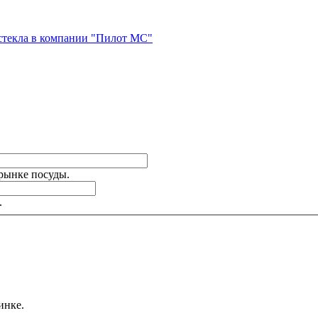
стекла в компании "Пилот МС"
 рынке посуды.
.
инке.