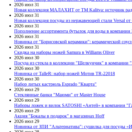
2026 июл 31
Новая коллекция МАЛАХИТ от ТМ Kalitva: источник радо
2026 июл 31
Новая коллекция посуды из нержавеющей стали Versal от 
2026 июл 31
Пополнение ассортимента бутылок для воды в компании E
2026 июл 31
Новинка от "Борисовской керамики": керамический соус
2026 июл 31
Скидка на наборы ножей Samura в Williams Oliver
2026 июл 30
Посуда из стекла в коллекции "Щелкунчик" в компании 
2026 июл 30
Новинка от TalleR: набор ножей Мотив TR-22018
2026 июл 30
Набор литых кастрюль Esprado "Кварта"
2026 июл 29
Стеклянные банки "Маюми" от Master House
2026 июл 29
Наборы ложек и вилок SATOSHI «Антей» в компании "Г
2026 июл 29
Акция "Бокалы в подарок" в магазинах Hoff
2026 июл 29
Новинка от ЗПИ "Альтернатива": сушилка для посуды «
2026 июл 28