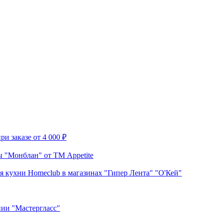
и заказе от 4 000 ₽
 "Монблан" от ТМ Appetite
я кухни Homeclub в магазинах "Гипер Лента" "О'Кей"
нии "Мастергласс"