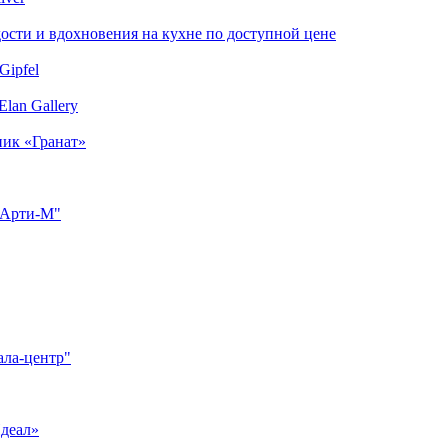
сти и вдохновения на кухне по доступной цене
Gipfel
lan Gallery
ник «Гранат»
"Арти-М"
ала-центр"
Идеал»