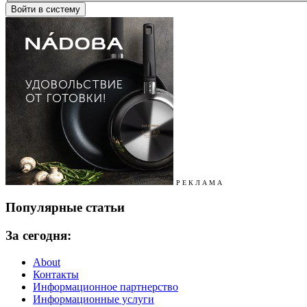
Р Е К Л А М А
Популярные статьи
За сегодня:
About
Контакты
Информационное партнерство
Информационные услуги