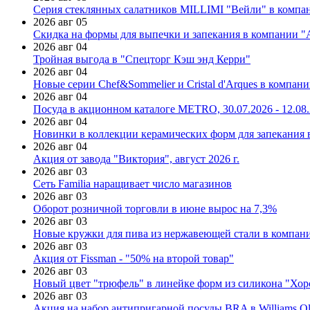
Серия стеклянных салатников MILLIMI "Вейли" в компан
2026 авг 05
Скидка на формы для выпечки и запекания в компании 
2026 авг 04
Тройная выгода в "Спецторг Кэш энд Керри"
2026 авг 04
Новые серии Chef&Sommelier и Cristal d'Arques в компан
2026 авг 04
Посуда в акционном каталоге METRO, 30.07.2026 - 12.08
2026 авг 04
Новинки в коллекции керамических форм для запекания
2026 авг 04
Акция от завода "Виктория", август 2026 г.
2026 авг 03
Сеть Familia наращивает число магазинов
2026 авг 03
Оборот розничной торговли в июне вырос на 7,3%
2026 авг 03
Новые кружки для пива из нержавеющей стали в компан
2026 авг 03
Акция от Fissman - "50% на второй товар"
2026 авг 03
Новый цвет "трюфель" в линейке форм из силикона "Хор
2026 авг 03
Акция на набор антипригарной посуды BRA в Williams Ol