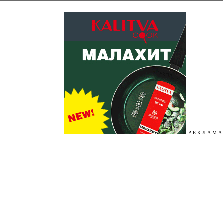
Р Е К Л А М А