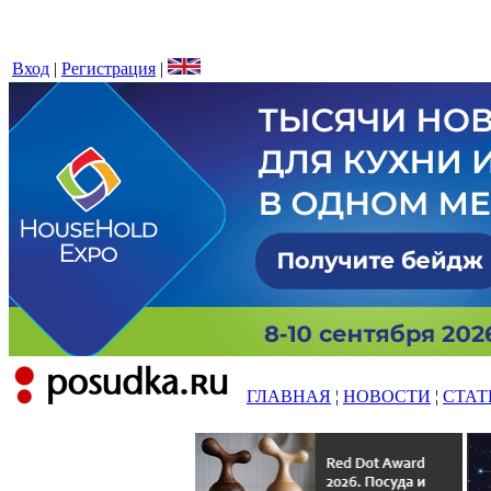
Вход
|
Регистрация
|
ГЛАВНАЯ
¦
НОВОСТИ
¦
СТАТ