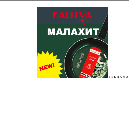
Р Е К Л А М А