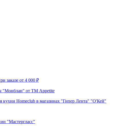
и заказе от 4 000 ₽
 "Монблан" от ТМ Appetite
я кухни Homeclub в магазинах "Гипер Лента" "О'Кей"
нии "Мастергласс"