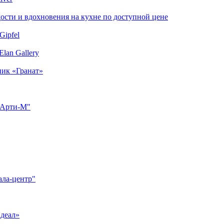
сти и вдохновения на кухне по доступной цене
Gipfel
lan Gallery
ник «Гранат»
"Арти-М"
ала-центр"
Идеал»