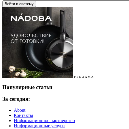
Р Е К Л А М А
Популярные статьи
За сегодня:
About
Контакты
Информационное партнерство
Информационные услуги