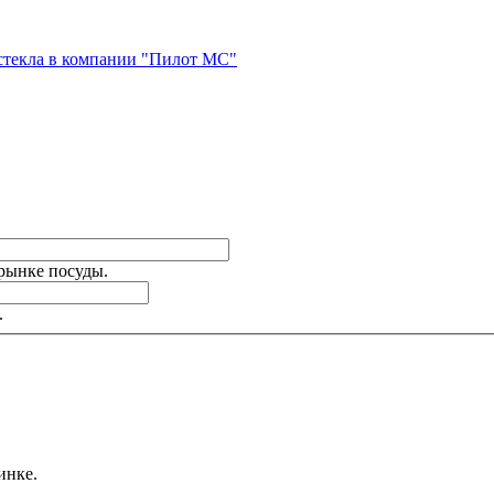
стекла в компании "Пилот МС"
 рынке посуды.
.
инке.