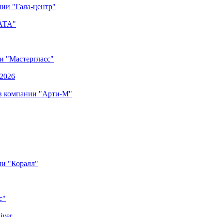
ии "Гала-центр"
"АТА"
ии "Мастергласс"
.2026
 в компании "Арти-М"
ии "Коралл"
с"
iver