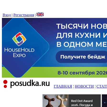
Вход
|
Регистрация
|
ГЛАВНАЯ
¦
НОВОСТИ
¦
СТАТ