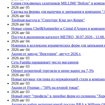
Серия стеклянных салатников MILLIMI "Вейли" в компан
2026 авг 05
Скидка на формы для выпечки и запекания в компании 
2026 авг 04
Тройная выгода в "Спецторг Кэш энд Керри"
2026 авг 04
Новые серии Chef&Sommelier и Cristal d'Arques в компан
2026 авг 04
Посуда в акционном каталоге METRO, 30.07.2026 - 12.08
2026 авг 04
Новинки в коллекции керамических форм для запекания
2026 авг 04
Акция от завода "Виктория", август 2026 г.
2026 авг 03
Сеть Familia наращивает число магазинов
2026 авг 03
Оборот розничной торговли в июне вырос на 7,3%
2026 авг 03
Новые кружки для пива из нержавеющей стали в компан
2026 авг 03
Акция от Fissman - "50% на второй товар"
2026 авг 03
Новый цвет "трюфель" в линейке форм из силикона "Хор
2026 авг 03
Акция на набор антипригарной посуды BRA в Williams Ol