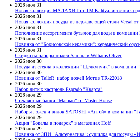
2026 июл 31
Новая коллекция МАЛАХИТ от ТМ Kalitva: источник радо
2026 июл 31
Новая коллекция посуды из нержавеющей стали Versal от 
2026 июл 31
Пополнение ассортимента бутылок для воды в компании E
2026 июл 31
Новинка от "Борисовской керамики": керамический соус
2026 июл 31
Скидка на наборы ножей Samura в Williams Oliver
2026 июл 30
Посуда из стекла в коллекции "Щелкунчик" в компании 
2026 июл 30
Новинка от TalleR: набор ножей Мотив TR-22018
2026 июл 30
Набор литых кастрюль Esprado "Кварта"
2026 июл 29
Стеклянные банки "Маюми" от Master House
2026 июл 29
Наборы ложек и вилок SATOSHI «Антей» в компании "Г
2026 июл 29
Акция "Бокалы в подарок" в магазинах Hoff
2026 июл 29
Новинка от ЗПИ "Альтернатива": сушилка для посуды «
2026 июл 28