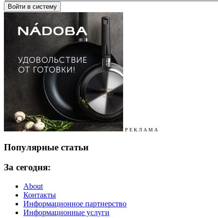
Р Е К Л А М А
Популярные статьи
За сегодня:
About
Контакты
Информационное партнерство
Информационные услуги