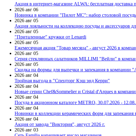
Акция в интернет-магазине ALWA: бесплатная доставка пр
2026 авг 06
Новинка в компании "Пилот МС": набор столовой посуды
2026 авг 05
Акция лояльности на коллекцию посуды и аксессуаров дл
2026 авг 05
"Приталенные" кружки от Lenardi
2026 авг 05
Ежемесячная акция "Товар месяца" - август 2026 в компа
2026 авг 05
Серия стеклянных салатников MILLIMI "Вейли" в компан
2026 авг 05
Скидка на формы для выпечки и запекания в компании 
2026 авг 04
Тройная выгода в "Спецторг Кэш энд Керри"
2026 авг 04
Новые серии Chef&Sommelier и Cristal d'Arques в компан
2026 авг 04
Посуда в акционном каталоге METRO, 30.07.2026 - 12.08
2026 авг 04
Новинки в коллекции керамических форм для запекания
2026 авг 04
Акция от завода "Виктория", август 2026 г.
2026 авг 03
Сеть Familia наращивает число магазинов