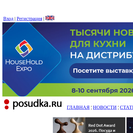
Вход
|
Регистрация
|
ГЛАВНАЯ
¦
НОВОСТИ
¦
СТАТ