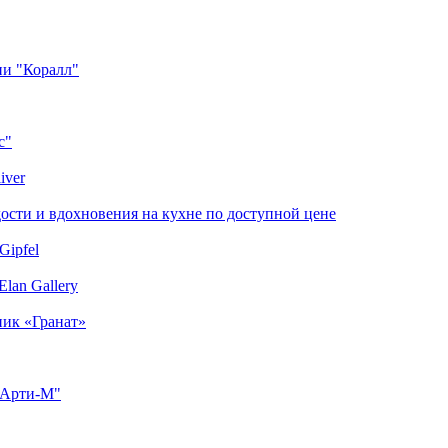
ии "Коралл"
с"
iver
сти и вдохновения на кухне по доступной цене
Gipfel
lan Gallery
ник «Гранат»
"Арти-М"