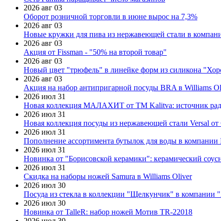
2026 авг 03
Оборот розничной торговли в июне вырос на 7,3%
2026 авг 03
Новые кружки для пива из нержавеющей стали в компан
2026 авг 03
Акция от Fissman - "50% на второй товар"
2026 авг 03
Новый цвет "трюфель" в линейке форм из силикона "Хор
2026 авг 03
Акция на набор антипригарной посуды BRA в Williams Ol
2026 июл 31
Новая коллекция МАЛАХИТ от ТМ Kalitva: источник радо
2026 июл 31
Новая коллекция посуды из нержавеющей стали Versal от 
2026 июл 31
Пополнение ассортимента бутылок для воды в компании E
2026 июл 31
Новинка от "Борисовской керамики": керамический соус
2026 июл 31
Скидка на наборы ножей Samura в Williams Oliver
2026 июл 30
Посуда из стекла в коллекции "Щелкунчик" в компании 
2026 июл 30
Новинка от TalleR: набор ножей Мотив TR-22018
2026 июл 30