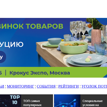
ЬИ
¦
МОНИТОРИНГ
¦
СОБЫТИЯ
¦
РЕЙТИНГИ
¦
УГОЛОК ПОТ