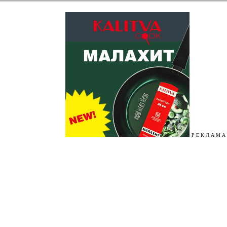
Р Е К Л А М А