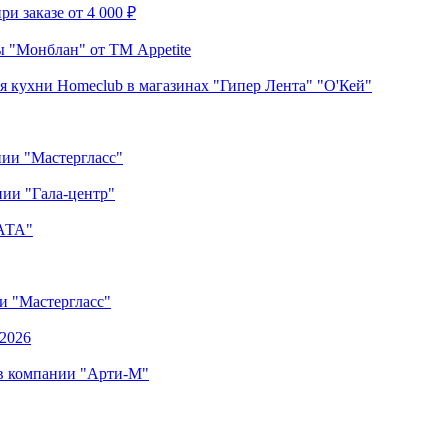
и заказе от 4 000 ₽
 "Монблан" от ТМ Appetite
я кухни Homeclub в магазинах "Гипер Лента" "О'Кей"
нии "Мастергласс"
ии "Гала-центр"
"АТА"
ии "Мастергласс"
.2026
 в компании "Арти-М"