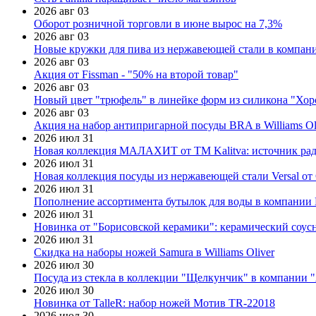
2026 авг 03
Оборот розничной торговли в июне вырос на 7,3%
2026 авг 03
Новые кружки для пива из нержавеющей стали в компан
2026 авг 03
Акция от Fissman - "50% на второй товар"
2026 авг 03
Новый цвет "трюфель" в линейке форм из силикона "Хор
2026 авг 03
Акция на набор антипригарной посуды BRA в Williams Ol
2026 июл 31
Новая коллекция МАЛАХИТ от ТМ Kalitva: источник радо
2026 июл 31
Новая коллекция посуды из нержавеющей стали Versal от 
2026 июл 31
Пополнение ассортимента бутылок для воды в компании E
2026 июл 31
Новинка от "Борисовской керамики": керамический соус
2026 июл 31
Скидка на наборы ножей Samura в Williams Oliver
2026 июл 30
Посуда из стекла в коллекции "Щелкунчик" в компании 
2026 июл 30
Новинка от TalleR: набор ножей Мотив TR-22018
2026 июл 30