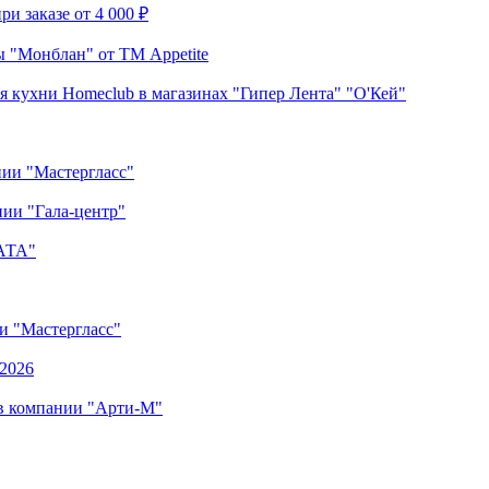
и заказе от 4 000 ₽
 "Монблан" от ТМ Appetite
я кухни Homeclub в магазинах "Гипер Лента" "О'Кей"
нии "Мастергласс"
ии "Гала-центр"
"АТА"
ии "Мастергласс"
.2026
 в компании "Арти-М"