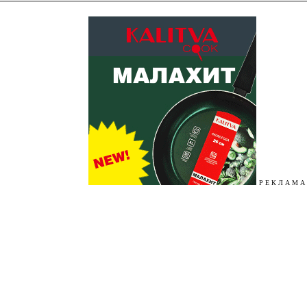
Р Е К Л А М А