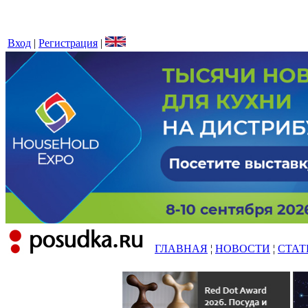
Вход
|
Регистрация
|
ГЛАВНАЯ
¦
НОВОСТИ
¦
СТАТ