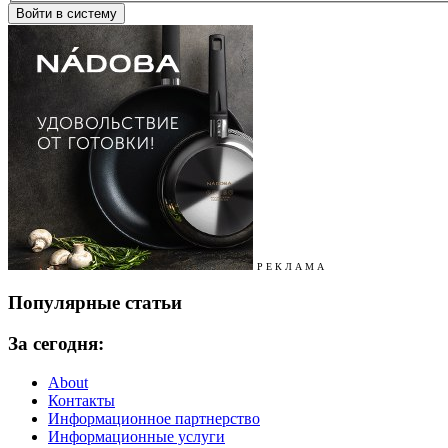
Р Е К Л А М А
Популярные статьи
За сегодня:
About
Контакты
Информационное партнерство
Информационные услуги