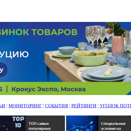
ЬИ
¦
МОНИТОРИНГ
¦
СОБЫТИЯ
¦
РЕЙТИНГИ
¦
УГОЛОК ПОТ