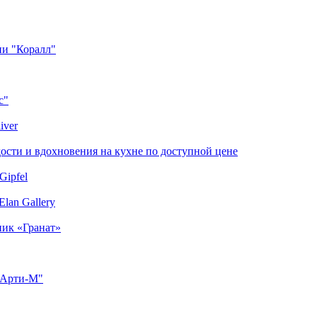
ии "Коралл"
с"
iver
сти и вдохновения на кухне по доступной цене
Gipfel
lan Gallery
ник «Гранат»
"Арти-М"