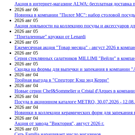
Акция в интернет-магазине ALWA: бесплатная доставка пр
2026 авг 06
Новинка в компании "Пилот МС": набор столовой посуды
2026 авг 05
Акция лояльности на коллекцию посуды и аксессуаров дл
2026 авг 05
"Приталенные" кружки от Lenardi
2026 авг 05
Ежемесячная акция "Товар месяца" - август 2026 в компа
2026 авг 05
Серия стеклянных салатников MILLIMI "Вейли" в компан
2026 авг 05
Скидка на формы для выпечки и запекания в компании 
2026 авг 04
Тройная выгода в "Спецторг Кэш энд Керри"
2026 авг 04
Новые серии Chef&Sommelier и Cristal d'Arques в компан
2026 авг 04
Посуда в акционном каталоге METRO, 30.07.2026 - 12.08
2026 авг 04
Новинки в коллекции керамических форм для запекания
2026 авг 04
Акция от завода "Виктория", август 2026 г.
2026 авг 03
Сеть Familia наращивает число магазинов