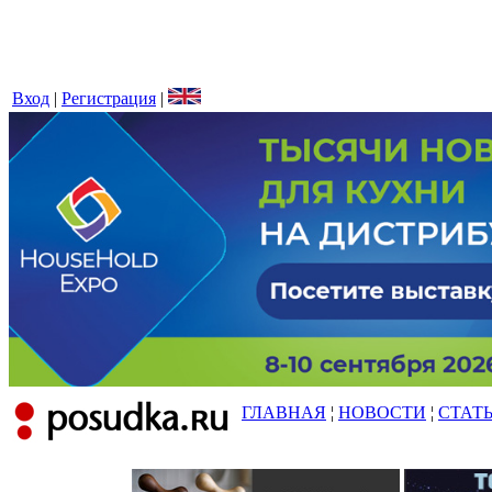
Вход
|
Регистрация
|
ГЛАВНАЯ
¦
НОВОСТИ
¦
СТАТ