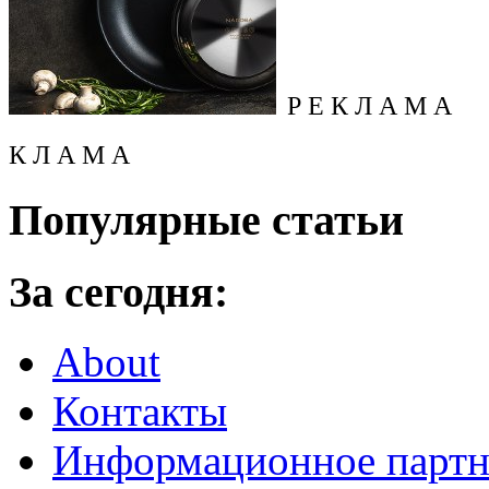
Р Е К Л А М А
К Л А М А
Популярные статьи
За сегодня:
About
Контакты
Информационное партн