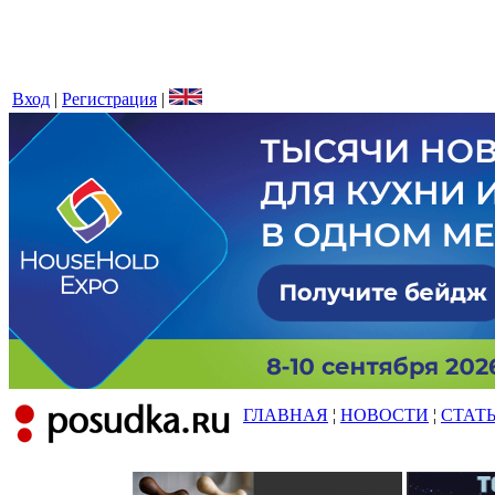
Вход
|
Регистрация
|
ГЛАВНАЯ
¦
НОВОСТИ
¦
СТАТ