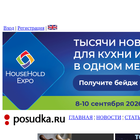
Вход
|
Регистрация
|
ГЛАВНАЯ
¦
НОВОСТИ
¦
СТАТ