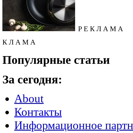
Р Е К Л А М А
К Л А М А
Популярные статьи
За сегодня:
About
Контакты
Информационное партн