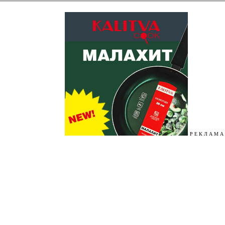
Р Е К Л А М А