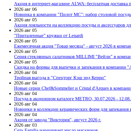
Акция в интернет-магазине ALWA: бесплатная доставка пр
2026 авг 06
Новинка в компании "Пилот МС": набор столовой посуды
2026 авг 05
Акция лояльности на коллекцию посуды и аксессуаров дл
2026 авг 05
"Приталенные" кружки от Lenardi
2026 авг 05
Ежемесячная акция "Товар месяца" - август 2026 в компа
2026 авг 05
Серия стеклянных салатников MILLIMI "Вейли" в компан
2026 авг 05
Скидка на формы для выпечки и запекания в компании 
2026 авг 04
Тройная выгода в "Спецторг Кэш энд Керри"
2026 авг 04
Новые серии Chef&Sommelier и Cristal d'Arques в компан
2026 авг 04
Посуда в акционном каталоге METRO, 30.07.2026 - 12.08
2026 авг 04
Новинки в коллекции керамических форм для запекания
2026 авг 04
Акция от завода "Виктория", август 2026 г.
2026 авг 03
Сеть Familia наращивает число магазинов