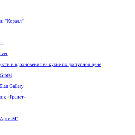
ии "Коралл"
с"
iver
сти и вдохновения на кухне по доступной цене
Gipfel
lan Gallery
ник «Гранат»
"Арти-М"