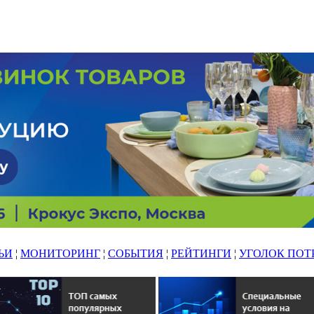
ЬИ
¦
МОНИТОРИНГ
¦
СОБЫТИЯ
¦
РЕЙТИНГИ
¦
УГОЛОК ПОТ