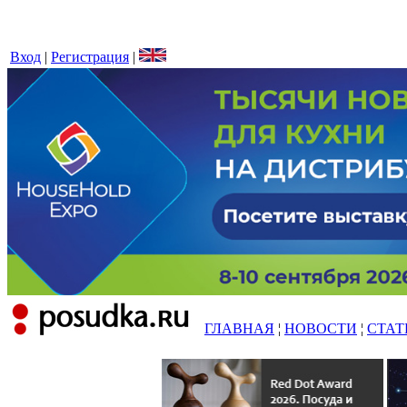
Вход
|
Регистрация
|
ГЛАВНАЯ
¦
НОВОСТИ
¦
СТАТ