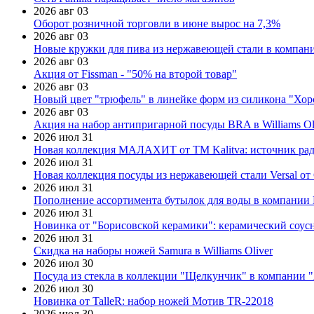
2026 авг 03
Оборот розничной торговли в июне вырос на 7,3%
2026 авг 03
Новые кружки для пива из нержавеющей стали в компан
2026 авг 03
Акция от Fissman - "50% на второй товар"
2026 авг 03
Новый цвет "трюфель" в линейке форм из силикона "Хор
2026 авг 03
Акция на набор антипригарной посуды BRA в Williams Ol
2026 июл 31
Новая коллекция МАЛАХИТ от ТМ Kalitva: источник радо
2026 июл 31
Новая коллекция посуды из нержавеющей стали Versal от 
2026 июл 31
Пополнение ассортимента бутылок для воды в компании E
2026 июл 31
Новинка от "Борисовской керамики": керамический соус
2026 июл 31
Скидка на наборы ножей Samura в Williams Oliver
2026 июл 30
Посуда из стекла в коллекции "Щелкунчик" в компании 
2026 июл 30
Новинка от TalleR: набор ножей Мотив TR-22018
2026 июл 30