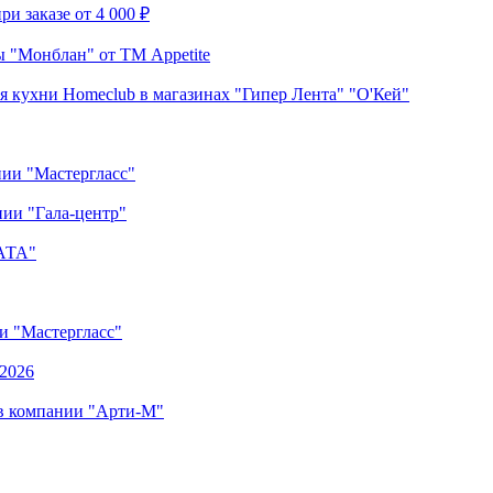
и заказе от 4 000 ₽
 "Монблан" от ТМ Appetite
я кухни Homeclub в магазинах "Гипер Лента" "О'Кей"
нии "Мастергласс"
ии "Гала-центр"
"АТА"
ии "Мастергласс"
.2026
 в компании "Арти-М"