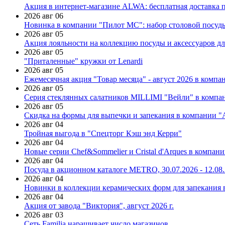
Акция в интернет-магазине ALWA: бесплатная доставка пр
2026 авг 06
Новинка в компании "Пилот МС": набор столовой посуды
2026 авг 05
Акция лояльности на коллекцию посуды и аксессуаров дл
2026 авг 05
"Приталенные" кружки от Lenardi
2026 авг 05
Ежемесячная акция "Товар месяца" - август 2026 в компа
2026 авг 05
Серия стеклянных салатников MILLIMI "Вейли" в компан
2026 авг 05
Скидка на формы для выпечки и запекания в компании 
2026 авг 04
Тройная выгода в "Спецторг Кэш энд Керри"
2026 авг 04
Новые серии Chef&Sommelier и Cristal d'Arques в компан
2026 авг 04
Посуда в акционном каталоге METRO, 30.07.2026 - 12.08
2026 авг 04
Новинки в коллекции керамических форм для запекания
2026 авг 04
Акция от завода "Виктория", август 2026 г.
2026 авг 03
Сеть Familia наращивает число магазинов