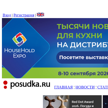
Вход
|
Регистрация
|
ГЛАВНАЯ
¦
НОВОСТИ
¦
СТАТ