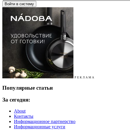
Р Е К Л А М А
Популярные статьи
За сегодня:
About
Контакты
Информационное партнерство
Информационные услуги