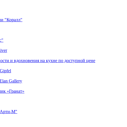
ии "Коралл"
с"
iver
сти и вдохновения на кухне по доступной цене
Gipfel
lan Gallery
ник «Гранат»
"Арти-М"