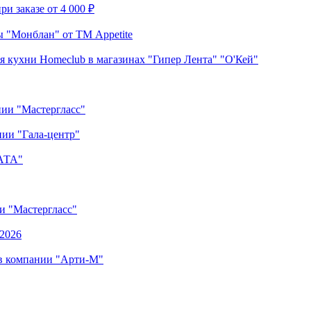
и заказе от 4 000 ₽
 "Монблан" от ТМ Appetite
я кухни Homeclub в магазинах "Гипер Лента" "О'Кей"
нии "Мастергласс"
ии "Гала-центр"
"АТА"
ии "Мастергласс"
.2026
 в компании "Арти-М"