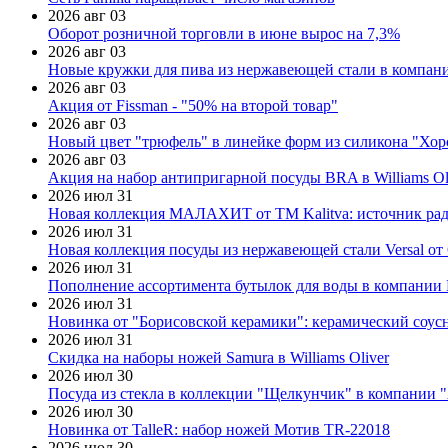
2026 авг 03
Оборот розничной торговли в июне вырос на 7,3%
2026 авг 03
Новые кружки для пива из нержавеющей стали в компан
2026 авг 03
Акция от Fissman - "50% на второй товар"
2026 авг 03
Новый цвет "трюфель" в линейке форм из силикона "Хор
2026 авг 03
Акция на набор антипригарной посуды BRA в Williams Ol
2026 июл 31
Новая коллекция МАЛАХИТ от ТМ Kalitva: источник радо
2026 июл 31
Новая коллекция посуды из нержавеющей стали Versal от 
2026 июл 31
Пополнение ассортимента бутылок для воды в компании E
2026 июл 31
Новинка от "Борисовской керамики": керамический соус
2026 июл 31
Скидка на наборы ножей Samura в Williams Oliver
2026 июл 30
Посуда из стекла в коллекции "Щелкунчик" в компании 
2026 июл 30
Новинка от TalleR: набор ножей Мотив TR-22018
2026 июл 30