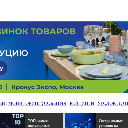
ЬИ
¦
МОНИТОРИНГ
¦
СОБЫТИЯ
¦
РЕЙТИНГИ
¦
УГОЛОК ПОТ