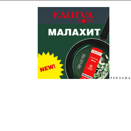
Р Е К Л А М А