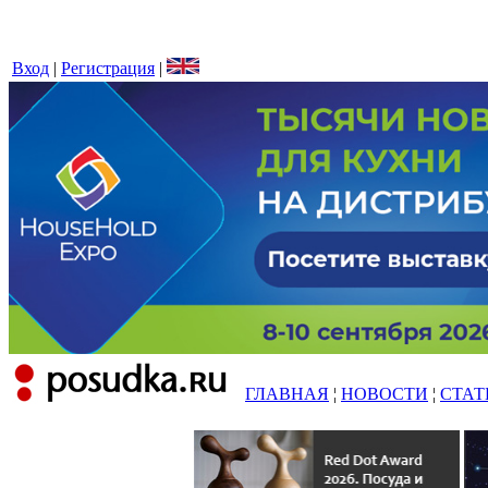
Вход
|
Регистрация
|
ГЛАВНАЯ
¦
НОВОСТИ
¦
СТАТ