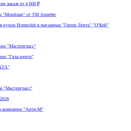
и заказе от 4 000 ₽
 "Монблан" от ТМ Appetite
я кухни Homeclub в магазинах "Гипер Лента" "О'Кей"
нии "Мастергласс"
ии "Гала-центр"
"АТА"
ии "Мастергласс"
.2026
 в компании "Арти-М"