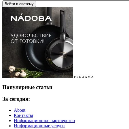
Р Е К Л А М А
Популярные статьи
За сегодня:
About
Контакты
Информационное партнерство
Информационные услуги