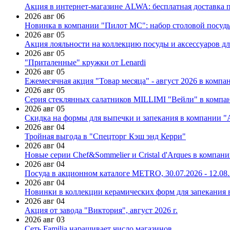
Акция в интернет-магазине ALWA: бесплатная доставка пр
2026 авг 06
Новинка в компании "Пилот МС": набор столовой посуды
2026 авг 05
Акция лояльности на коллекцию посуды и аксессуаров дл
2026 авг 05
"Приталенные" кружки от Lenardi
2026 авг 05
Ежемесячная акция "Товар месяца" - август 2026 в компа
2026 авг 05
Серия стеклянных салатников MILLIMI "Вейли" в компан
2026 авг 05
Скидка на формы для выпечки и запекания в компании 
2026 авг 04
Тройная выгода в "Спецторг Кэш энд Керри"
2026 авг 04
Новые серии Chef&Sommelier и Cristal d'Arques в компан
2026 авг 04
Посуда в акционном каталоге METRO, 30.07.2026 - 12.08
2026 авг 04
Новинки в коллекции керамических форм для запекания
2026 авг 04
Акция от завода "Виктория", август 2026 г.
2026 авг 03
Сеть Familia наращивает число магазинов