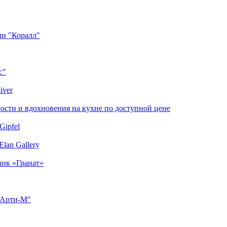
ии "Коралл"
с"
iver
сти и вдохновения на кухне по доступной цене
Gipfel
lan Gallery
ник «Гранат»
"Арти-М"