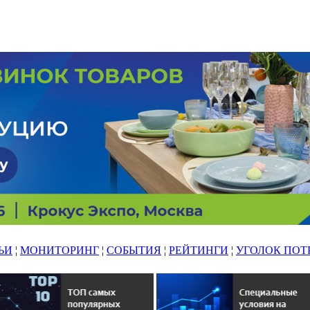
ЬИ
¦
МОНИТОРИНГ
¦
СОБЫТИЯ
¦
РЕЙТИНГИ
¦
УГОЛОК ПОТ