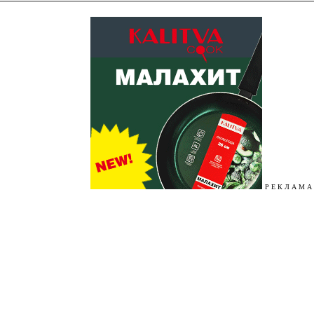
Р Е К Л А М А