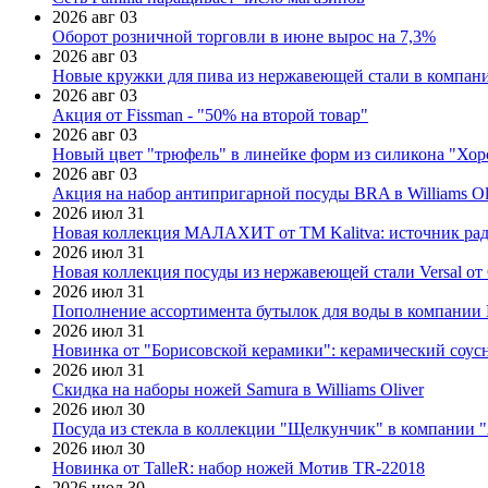
2026 авг 03
Оборот розничной торговли в июне вырос на 7,3%
2026 авг 03
Новые кружки для пива из нержавеющей стали в компан
2026 авг 03
Акция от Fissman - "50% на второй товар"
2026 авг 03
Новый цвет "трюфель" в линейке форм из силикона "Хор
2026 авг 03
Акция на набор антипригарной посуды BRA в Williams Ol
2026 июл 31
Новая коллекция МАЛАХИТ от ТМ Kalitva: источник радо
2026 июл 31
Новая коллекция посуды из нержавеющей стали Versal от 
2026 июл 31
Пополнение ассортимента бутылок для воды в компании E
2026 июл 31
Новинка от "Борисовской керамики": керамический соус
2026 июл 31
Скидка на наборы ножей Samura в Williams Oliver
2026 июл 30
Посуда из стекла в коллекции "Щелкунчик" в компании 
2026 июл 30
Новинка от TalleR: набор ножей Мотив TR-22018
2026 июл 30