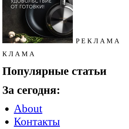
Р Е К Л А М А
К Л А М А
Популярные статьи
За сегодня:
About
Контакты