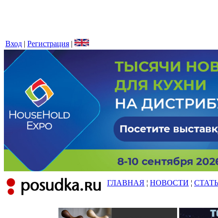
Вход
|
Регистрация
|
ГЛАВНАЯ
¦
НОВОСТИ
¦
СТАТ