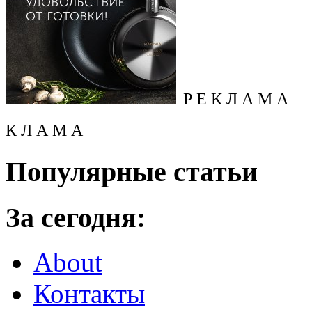
Р Е К Л А М А
К Л А М А
Популярные статьи
За сегодня:
About
Контакты