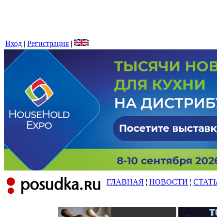
Вход
|
Регистрация
|
ГЛАВНАЯ
¦
НОВОСТИ
¦
СТАТ