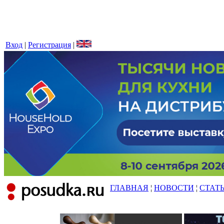
Вход
|
Регистрация
|
ГЛАВНАЯ
¦
НОВОСТИ
¦
СТАТ