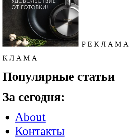
Р Е К Л А М А
К Л А М А
Популярные статьи
За сегодня:
About
Контакты