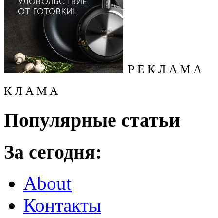
Р Е К Л А М А
К Л А М А
Популярные статьи
За сегодня:
About
Контакты