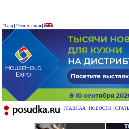
Вход
|
Регистрация
|
ГЛАВНАЯ
¦
НОВОСТИ
¦
СТАТ