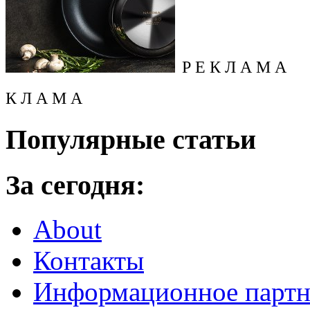
Р Е К Л А М А
К Л А М А
Популярные статьи
За сегодня:
About
Контакты
Информационное партн