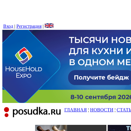
Вход
|
Регистрация
|
ГЛАВНАЯ
¦
НОВОСТИ
¦
СТАТ