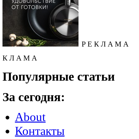
Р Е К Л А М А
К Л А М А
Популярные статьи
За сегодня:
About
Контакты