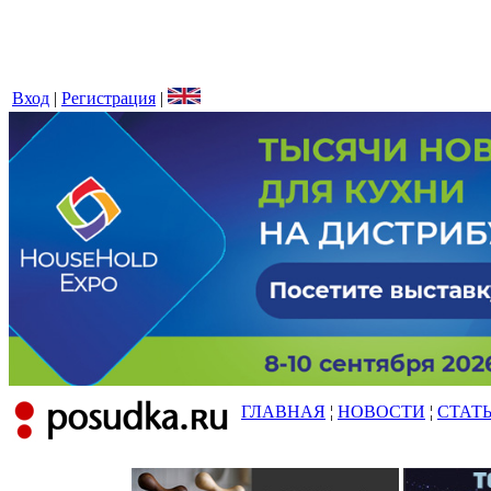
Вход
|
Регистрация
|
ГЛАВНАЯ
¦
НОВОСТИ
¦
СТАТ