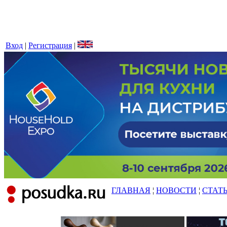
Вход
|
Регистрация
|
ГЛАВНАЯ
¦
НОВОСТИ
¦
СТАТ