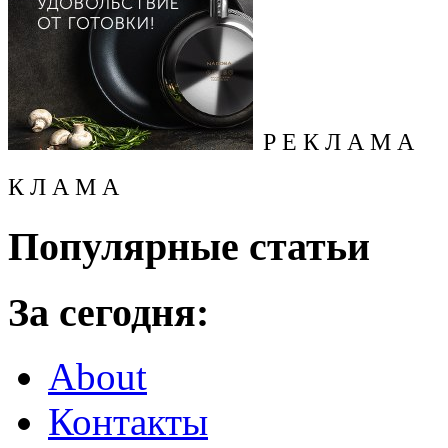
Р Е К Л А М А
К Л А М А
Популярные статьи
За сегодня:
About
Контакты