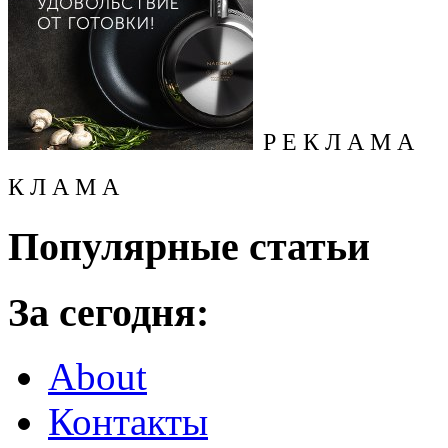
Р Е К Л А М А
К Л А М А
Популярные статьи
За сегодня:
About
Контакты