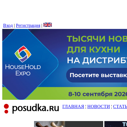
Вход
|
Регистрация
|
ГЛАВНАЯ
¦
НОВОСТИ
¦
СТАТ