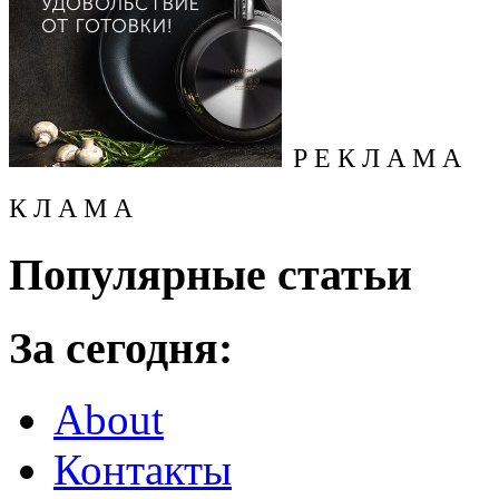
Р Е К Л А М А
К Л А М А
Популярные статьи
За сегодня:
About
Контакты