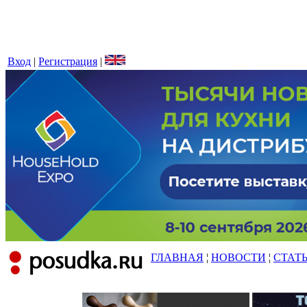
Вход
|
Регистрация
|
ГЛАВНАЯ
¦
НОВОСТИ
¦
СТАТ