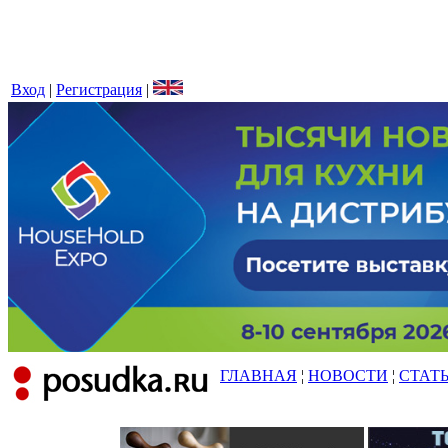
Вход
|
Регистрация
|
ГЛАВНАЯ
¦
НОВОСТИ
¦
СТАТ