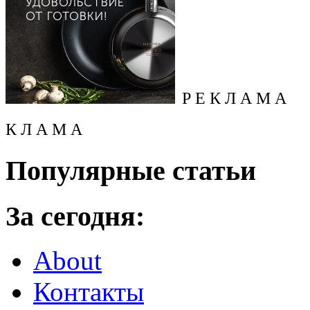
Р Е К Л А М А
К Л А М А
Популярные статьи
За сегодня:
About
Контакты