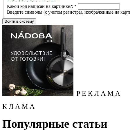
Какой код написан на картинке?:
*
Введите символы (с учетом регистра), изображенные на карт
Р Е К Л А М А
К Л А М А
Популярные статьи