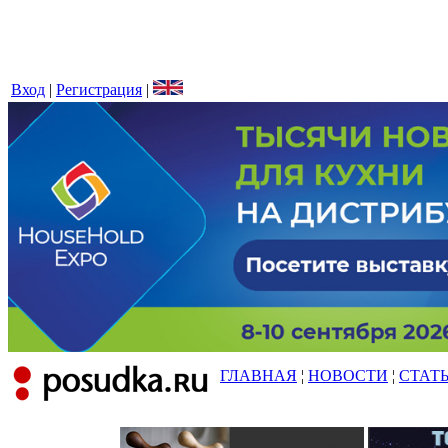
Вход
|
Регистрация
|
ГЛАВНАЯ
¦
НОВОСТИ
¦
СТАТ