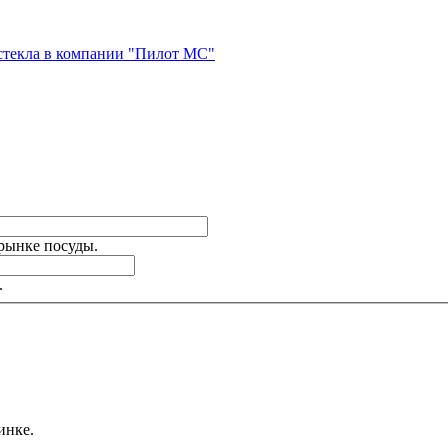
стекла в компании "Пилот МС"
 рынке посуды.
.
инке.