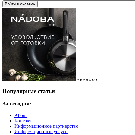
Р Е К Л А М А
Популярные статьи
За сегодня:
About
Контакты
Информационное партнерство
Информационные услуги