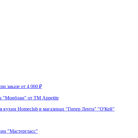
и заказе от 4 000 ₽
 "Монблан" от ТМ Appetite
я кухни Homeclub в магазинах "Гипер Лента" "О'Кей"
нии "Мастергласс"