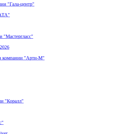
ии "Гала-центр"
"АТА"
ии "Мастергласс"
.2026
 в компании "Арти-М"
ии "Коралл"
с"
iver