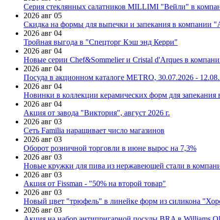
Серия стеклянных салатников MILLIMI "Вейли" в компан
2026 авг 05
Скидка на формы для выпечки и запекания в компании 
2026 авг 04
Тройная выгода в "Спецторг Кэш энд Керри"
2026 авг 04
Новые серии Chef&Sommelier и Cristal d'Arques в компан
2026 авг 04
Посуда в акционном каталоге METRO, 30.07.2026 - 12.08
2026 авг 04
Новинки в коллекции керамических форм для запекания
2026 авг 04
Акция от завода "Виктория", август 2026 г.
2026 авг 03
Сеть Familia наращивает число магазинов
2026 авг 03
Оборот розничной торговли в июне вырос на 7,3%
2026 авг 03
Новые кружки для пива из нержавеющей стали в компан
2026 авг 03
Акция от Fissman - "50% на второй товар"
2026 авг 03
Новый цвет "трюфель" в линейке форм из силикона "Хор
2026 авг 03
Акция на набор антипригарной посуды BRA в Williams Ol