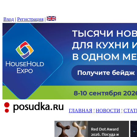
Вход
|
Регистрация
|
ГЛАВНАЯ
¦
НОВОСТИ
¦
СТАТ