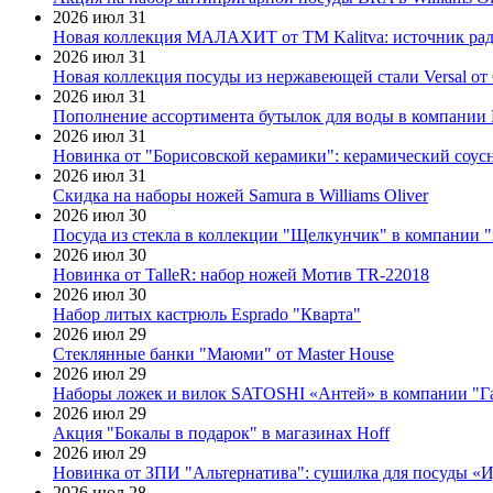
2026 июл 31
Новая коллекция МАЛАХИТ от ТМ Kalitva: источник радо
2026 июл 31
Новая коллекция посуды из нержавеющей стали Versal от 
2026 июл 31
Пополнение ассортимента бутылок для воды в компании E
2026 июл 31
Новинка от "Борисовской керамики": керамический соус
2026 июл 31
Скидка на наборы ножей Samura в Williams Oliver
2026 июл 30
Посуда из стекла в коллекции "Щелкунчик" в компании 
2026 июл 30
Новинка от TalleR: набор ножей Мотив TR-22018
2026 июл 30
Набор литых кастрюль Esprado "Кварта"
2026 июл 29
Стеклянные банки "Маюми" от Master House
2026 июл 29
Наборы ложек и вилок SATOSHI «Антей» в компании "Г
2026 июл 29
Акция "Бокалы в подарок" в магазинах Hoff
2026 июл 29
Новинка от ЗПИ "Альтернатива": сушилка для посуды «
2026 июл 28