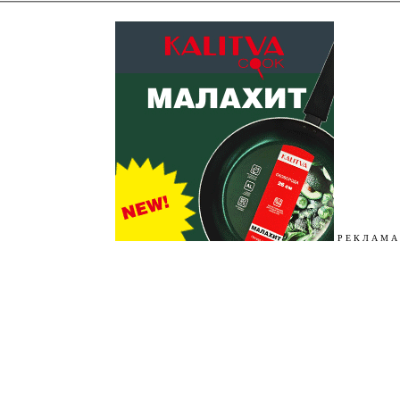
Р Е К Л А М А