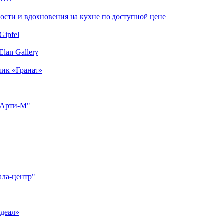
сти и вдохновения на кухне по доступной цене
Gipfel
lan Gallery
ник «Гранат»
"Арти-М"
ала-центр"
Идеал»