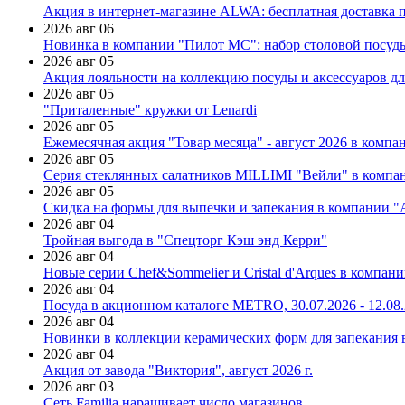
Акция в интернет-магазине ALWA: бесплатная доставка пр
2026 авг 06
Новинка в компании "Пилот МС": набор столовой посуды
2026 авг 05
Акция лояльности на коллекцию посуды и аксессуаров дл
2026 авг 05
"Приталенные" кружки от Lenardi
2026 авг 05
Ежемесячная акция "Товар месяца" - август 2026 в компа
2026 авг 05
Серия стеклянных салатников MILLIMI "Вейли" в компан
2026 авг 05
Скидка на формы для выпечки и запекания в компании 
2026 авг 04
Тройная выгода в "Спецторг Кэш энд Керри"
2026 авг 04
Новые серии Chef&Sommelier и Cristal d'Arques в компан
2026 авг 04
Посуда в акционном каталоге METRO, 30.07.2026 - 12.08
2026 авг 04
Новинки в коллекции керамических форм для запекания
2026 авг 04
Акция от завода "Виктория", август 2026 г.
2026 авг 03
Сеть Familia наращивает число магазинов