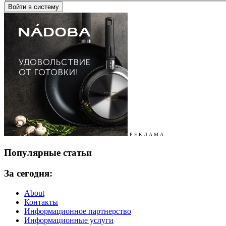
Р Е К Л А М А
Популярные статьи
За сегодня:
About
Контакты
Информационное партнерство
Информационные услуги