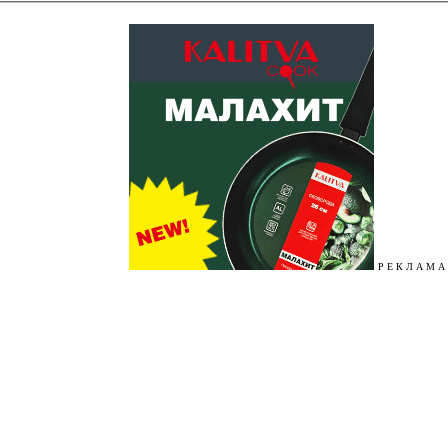
Р Е К Л А М А