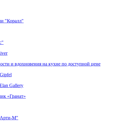
ии "Коралл"
с"
iver
сти и вдохновения на кухне по доступной цене
Gipfel
lan Gallery
ник «Гранат»
"Арти-М"