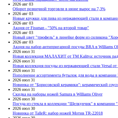
2026 авг 03
Оборот розничной торговли в июне вырос на 7,3%
2026 авг 03
Новые кружки для пива из нержавеющей стали в компан
2026 авг 03
Акция от Fissman - "50% на второй товар"
2026 авг 03
Новый цвет "трюфель" в линейке форм из силикона "Хор
2026 авг 03
Акция на набор антипригарной посуды BRA в Williams Ol
2026 июл 31
Новая коллекция МАЛАХИТ от ТМ Kalitva: источник радо
2026 июл 31
Новая коллекция посуды из нержавеющей стали Versal от 
2026 июл 31
Пополнение ассортимента бутылок для воды в компании E
2026 июл 31
Новинка от "Борисовской керамики": керамический соус
2026 июл 31
Скидка на наборы ножей Samura в Williams Oliver
2026 июл 30
Посуда из стекла в коллекции "Щелкунчик" в компании 
2026 июл 30
Новинка от TalleR: набор ножей Мотив TR-22018
2026 июл 30