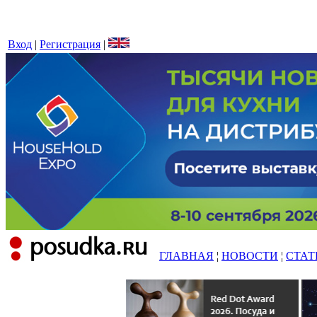
Вход
|
Регистрация
|
ГЛАВНАЯ
¦
НОВОСТИ
¦
СТАТ