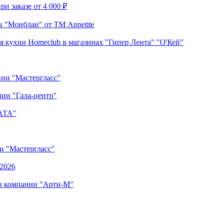
и заказе от 4 000 ₽
 "Монблан" от ТМ Appetite
я кухни Homeclub в магазинах "Гипер Лента" "О'Кей"
нии "Мастергласс"
ии "Гала-центр"
"АТА"
ии "Мастергласс"
.2026
 в компании "Арти-М"