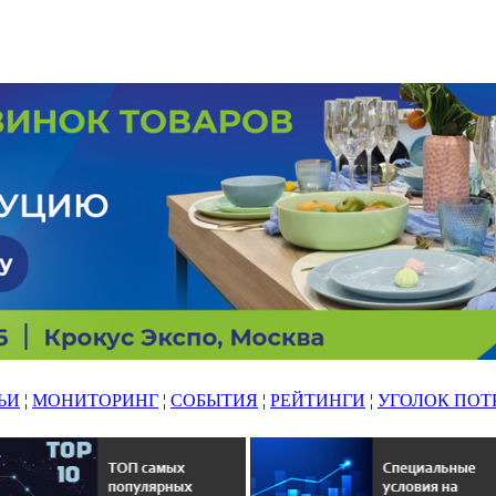
ЬИ
¦
МОНИТОРИНГ
¦
СОБЫТИЯ
¦
РЕЙТИНГИ
¦
УГОЛОК ПОТ