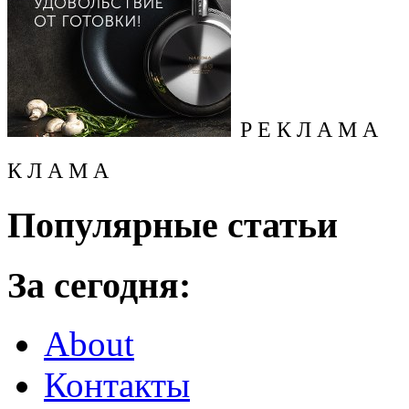
Р Е К Л А М А
К Л А М А
Популярные статьи
За сегодня:
About
Контакты