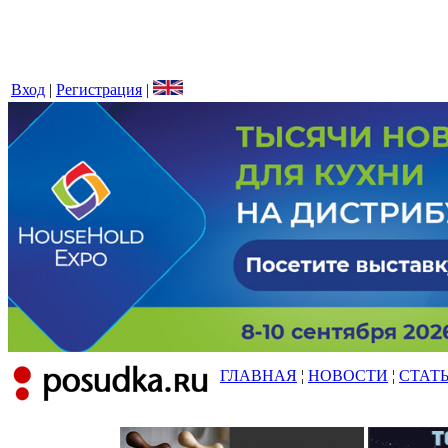
Вход
|
Регистрация
|
ГЛАВНАЯ
¦
НОВОСТИ
¦
СТАТ