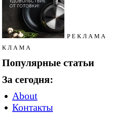
Р Е К Л А М А
К Л А М А
Популярные статьи
За сегодня:
About
Контакты