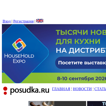
Вход
|
Регистрация
|
ГЛАВНАЯ
¦
НОВОСТИ
¦
СТАТ