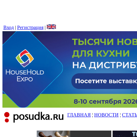
Вход
|
Регистрация
|
ГЛАВНАЯ
¦
НОВОСТИ
¦
СТАТ