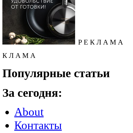
Р Е К Л А М А
К Л А М А
Популярные статьи
За сегодня:
About
Контакты