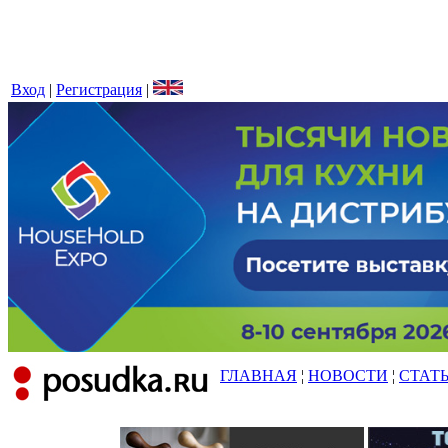
Вход
|
Регистрация
|
ГЛАВНАЯ
¦
НОВОСТИ
¦
СТАТ