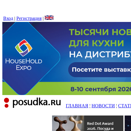
Вход
|
Регистрация
|
ГЛАВНАЯ
¦
НОВОСТИ
¦
СТАТ