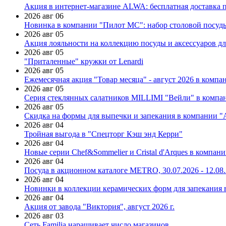
Акция в интернет-магазине ALWA: бесплатная доставка пр
2026 авг 06
Новинка в компании "Пилот МС": набор столовой посуды
2026 авг 05
Акция лояльности на коллекцию посуды и аксессуаров дл
2026 авг 05
"Приталенные" кружки от Lenardi
2026 авг 05
Ежемесячная акция "Товар месяца" - август 2026 в компа
2026 авг 05
Серия стеклянных салатников MILLIMI "Вейли" в компан
2026 авг 05
Скидка на формы для выпечки и запекания в компании 
2026 авг 04
Тройная выгода в "Спецторг Кэш энд Керри"
2026 авг 04
Новые серии Chef&Sommelier и Cristal d'Arques в компан
2026 авг 04
Посуда в акционном каталоге METRO, 30.07.2026 - 12.08
2026 авг 04
Новинки в коллекции керамических форм для запекания
2026 авг 04
Акция от завода "Виктория", август 2026 г.
2026 авг 03
Сеть Familia наращивает число магазинов