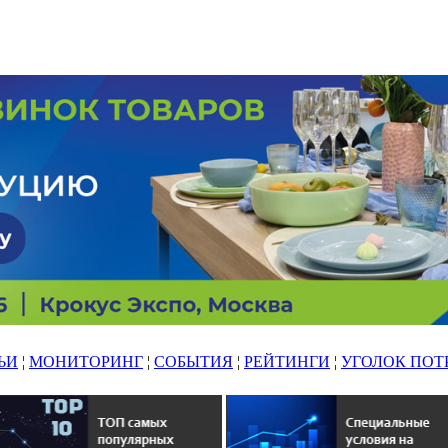
ЬИ
¦
МОНИТОРИНГ
¦
СОБЫТИЯ
¦
РЕЙТИНГИ
¦
УГОЛОК ПОТ