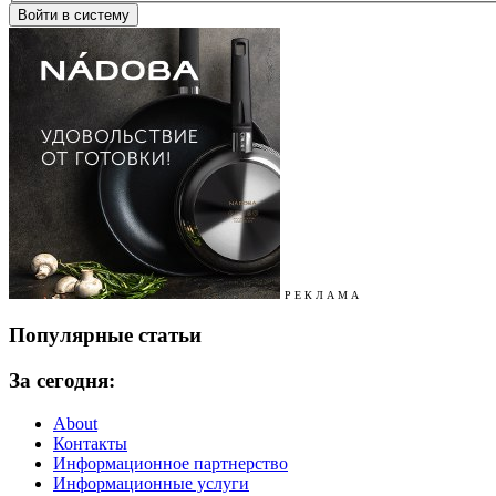
Р Е К Л А М А
Популярные статьи
За сегодня:
About
Контакты
Информационное партнерство
Информационные услуги