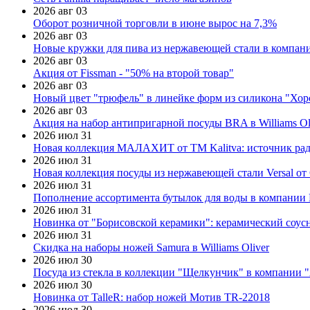
2026 авг 03
Оборот розничной торговли в июне вырос на 7,3%
2026 авг 03
Новые кружки для пива из нержавеющей стали в компан
2026 авг 03
Акция от Fissman - "50% на второй товар"
2026 авг 03
Новый цвет "трюфель" в линейке форм из силикона "Хор
2026 авг 03
Акция на набор антипригарной посуды BRA в Williams Ol
2026 июл 31
Новая коллекция МАЛАХИТ от ТМ Kalitva: источник радо
2026 июл 31
Новая коллекция посуды из нержавеющей стали Versal от 
2026 июл 31
Пополнение ассортимента бутылок для воды в компании E
2026 июл 31
Новинка от "Борисовской керамики": керамический соус
2026 июл 31
Скидка на наборы ножей Samura в Williams Oliver
2026 июл 30
Посуда из стекла в коллекции "Щелкунчик" в компании 
2026 июл 30
Новинка от TalleR: набор ножей Мотив TR-22018
2026 июл 30