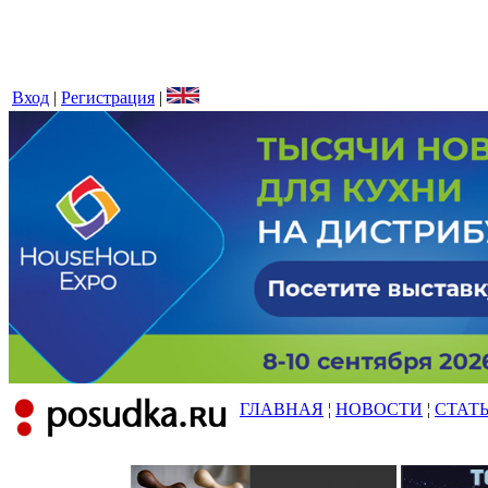
Вход
|
Регистрация
|
ГЛАВНАЯ
¦
НОВОСТИ
¦
СТАТ