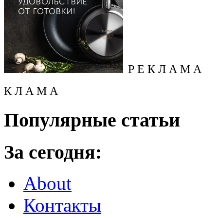
Р Е К Л А М А
К Л А М А
Популярные статьи
За сегодня:
About
Контакты