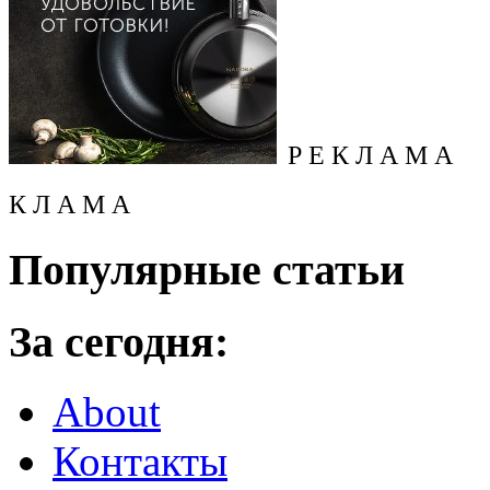
Р Е К Л А М А
К Л А М А
Популярные статьи
За сегодня:
About
Контакты