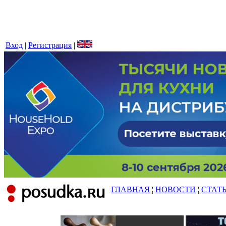
Вход
|
Регистрация
|
ГЛАВНАЯ
¦
НОВОСТИ
¦
СТАТ