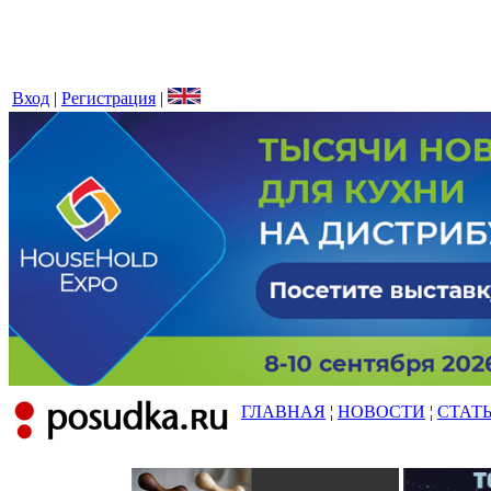
Вход
|
Регистрация
|
ГЛАВНАЯ
¦
НОВОСТИ
¦
СТАТ