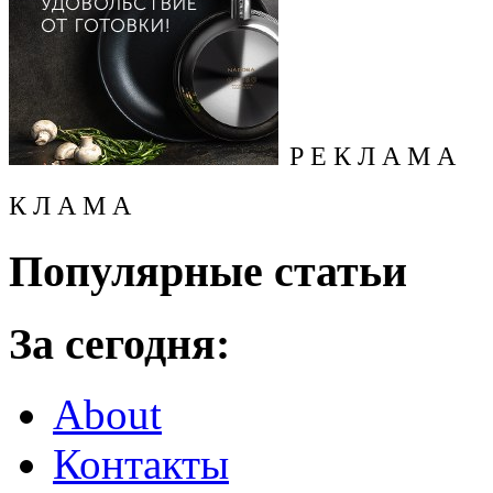
Р Е К Л А М А
К Л А М А
Популярные статьи
За сегодня:
About
Контакты