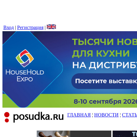
Вход
|
Регистрация
|
ГЛАВНАЯ
¦
НОВОСТИ
¦
СТАТ