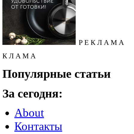
Р Е К Л А М А
К Л А М А
Популярные статьи
За сегодня:
About
Контакты