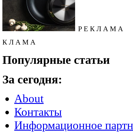
Р Е К Л А М А
К Л А М А
Популярные статьи
За сегодня:
About
Контакты
Информационное партн