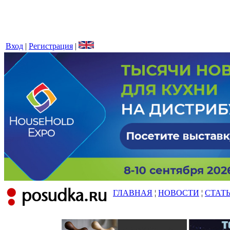
Вход
|
Регистрация
|
ГЛАВНАЯ
¦
НОВОСТИ
¦
СТАТ