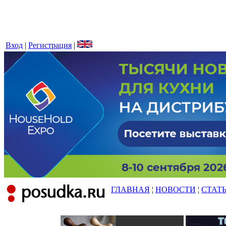
Вход
|
Регистрация
|
ГЛАВНАЯ
¦
НОВОСТИ
¦
СТАТ