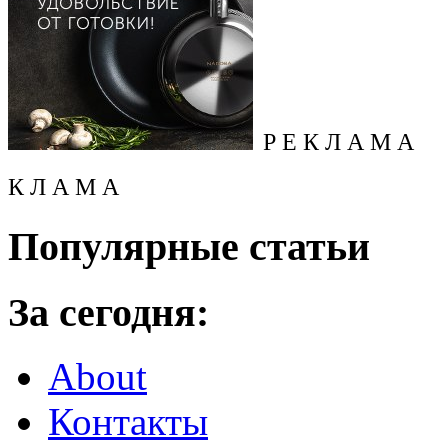
Р Е К Л А М А
К Л А М А
Популярные статьи
За сегодня:
About
Контакты