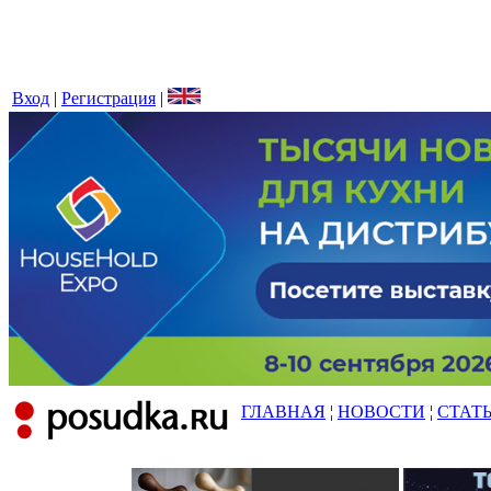
Вход
|
Регистрация
|
ГЛАВНАЯ
¦
НОВОСТИ
¦
СТАТ