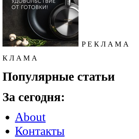
Р Е К Л А М А
К Л А М А
Популярные статьи
За сегодня:
About
Контакты