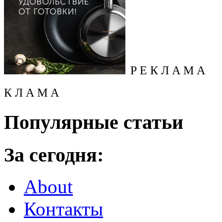
Р Е К Л А М А
К Л А М А
Популярные статьи
За сегодня:
About
Контакты