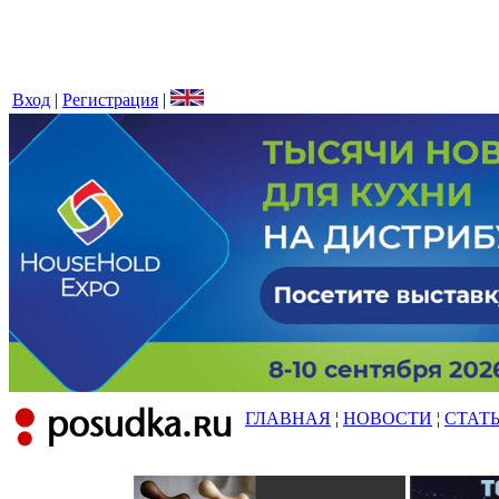
Вход
|
Регистрация
|
ГЛАВНАЯ
¦
НОВОСТИ
¦
СТАТ