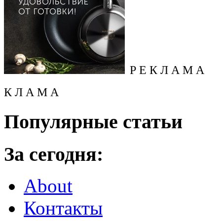
Р Е К Л А М А
К Л А М А
Популярные статьи
За сегодня:
About
Контакты