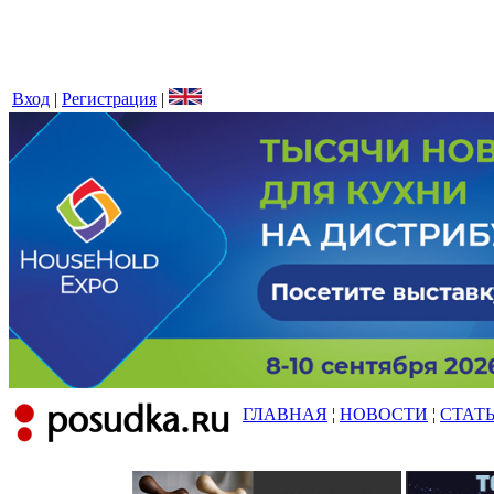
Вход
|
Регистрация
|
ГЛАВНАЯ
¦
НОВОСТИ
¦
СТАТ