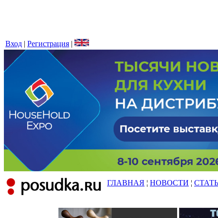
Вход
|
Регистрация
|
ГЛАВНАЯ
¦
НОВОСТИ
¦
СТАТ