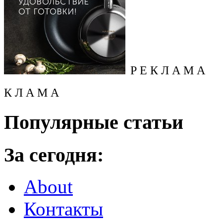
Р Е К Л А М А
К Л А М А
Популярные статьи
За сегодня:
About
Контакты